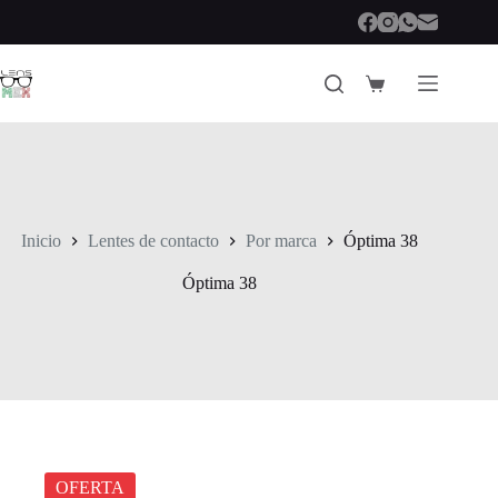
Saltar
al
contenido
Carro
de
compra
Inicio
Lentes de contacto
Por marca
Óptima 38
Óptima 38
OFERTA