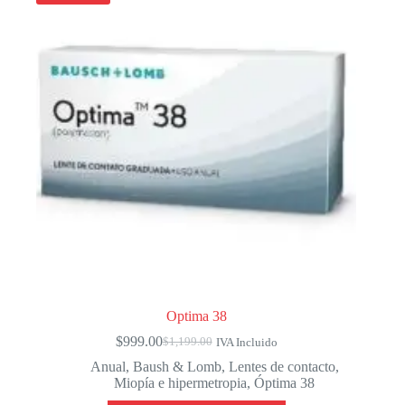
Optima 38
$
999.00
$
1,199.00
IVA Incluido
El
El
precio
precio
Anual
,
Baush & Lomb
,
Lentes de contacto
,
original
actual
Miopía e hipermetropia
,
Óptima 38
era:
es: