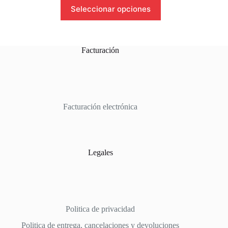
Este
$1,199.00.
$999.00.
Seleccionar opciones
producto
tiene
múltiples
variantes.
Las
Facturación
opciones
se
pueden
elegir
en
la
Facturación electrónica
página
de
producto
Legales
Politica de privacidad
Politica de entrega, cancelaciones y devoluciones