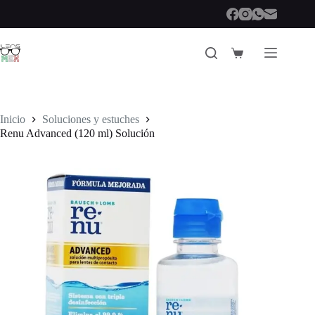
Saltar
al
contenido
Carro
de
compra
Inicio
Soluciones y estuches
Renu Advanced (120 ml) Solución