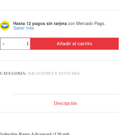
Hasta 12 pagos sin tarjeta
con Mercado Pago.
Saber más
Renu
Añadir al carrito
Advanced
(120
ml)
Solución
cantidad
CATEGORÍA:
SOLUCIONES Y ESTUCHES
Descripción
Solución Renu Advanced (120 ml)