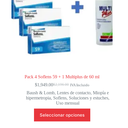
la
página
de
producto
Pack 4 Soflens 59 + 1 Multiplus de 60 ml
$
1,949.00
$
2,196.00
IVA Incluido
El
El
precio
precio
Baush & Lomb
,
Lentes de contacto
,
Miopía e
original
actual
hipermetropia
,
Soflens
,
Soluciones y estuches
,
era:
es:
Uso mensual
$2,196.00.
$1,949.00.
Este
Seleccionar opciones
producto
tiene
múltiples