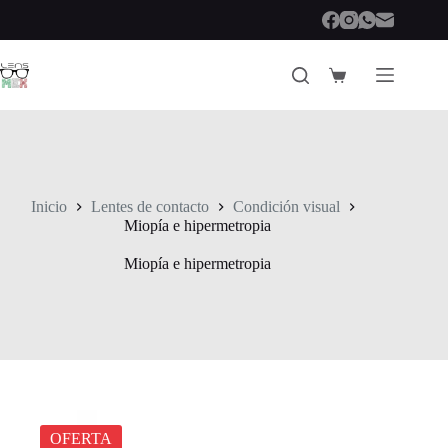
Saltar
al
contenido
Carro
de
compra
Inicio
Lentes de contacto
Condición visual
Miopía e hipermetropia
Miopía e hipermetropia
OFERTA