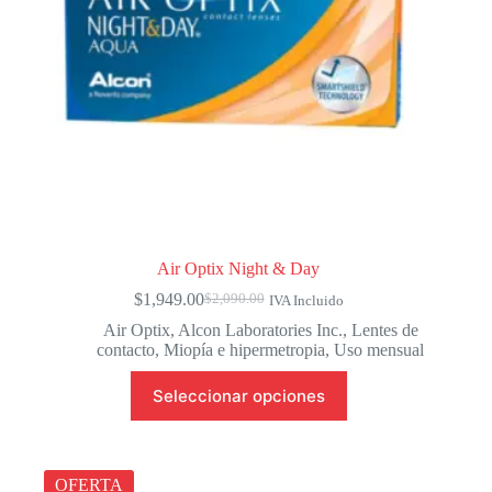
página
de
producto
Air Optix Night & Day
$
1,949.00
$
2,090.00
IVA Incluido
El
El
precio
precio
Air Optix
,
Alcon Laboratories Inc.
,
Lentes de
original
actual
contacto
,
Miopía e hipermetropia
,
Uso mensual
era:
es:
Este
$2,090.00.
$1,949.00.
Seleccionar opciones
producto
tiene
múltiples
variantes.
Las
OFERTA