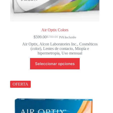
Air Optix Colors
$
599.00
$
780.00
IVA Incluido
El
El
precio
precio
Air Optix
,
Alcon Laboratories Inc.
,
Cosméticos
original
actual
(color)
,
Lentes de contacto
,
Miopía e
era:
es:
hipermetropia
,
Uso mensual
$780.00.
$599.00.
Este
Seleccionar opciones
producto
tiene
múltiples
variantes.
Las
OFERTA
opciones
se
pueden
elegir
en
la