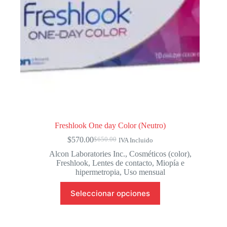
página
de
producto
Freshlook One day Color (Neutro)
$
570.00
$
650.00
IVA Incluido
El
El
precio
precio
Alcon Laboratories Inc.
,
Cosméticos (color)
,
original
actual
Freshlook
,
Lentes de contacto
,
Miopía e
era:
es:
hipermetropia
,
Uso mensual
$650.00.
$570.00.
Este
Seleccionar opciones
producto
tiene
múltiples
variantes.