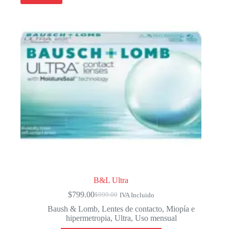
opciones
se
pueden
elegir
en
la
página
de
producto
B&L Ultra
$
799.00
$
999.00
IVA Incluido
El
El
precio
precio
Baush & Lomb
,
Lentes de contacto
,
Miopía e
original
actual
hipermetropia
,
Ultra
,
Uso mensual
era:
es: