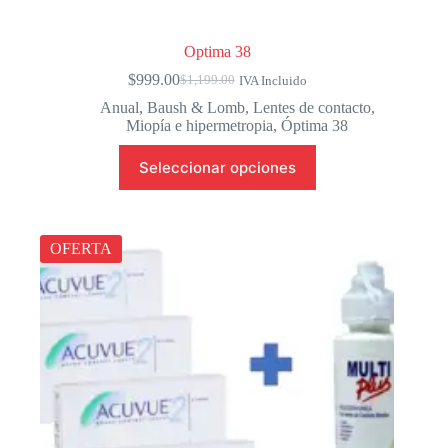
Optima 38
$
999.00
$
1,199.00
IVA Incluido
El
El
precio
precio
Anual
,
Baush & Lomb
,
Lentes de contacto
,
original
actual
Miopía e hipermetropia
,
Óptima 38
era:
es:
Este
$1,199.00.
$999.00.
Seleccionar opciones
producto
tiene
múltiples
variantes.
Las
OFERTA
opciones
se
pueden
elegir
en
la
página
de
producto