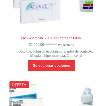
Pack 4 Acuvue 2 + 1 Multiplus de 60 ml
$
2,099.00
$
2,596.00
IVA Incluido
El
El
precio
precio
Acuvue
,
Johnson & Johnson
,
Lentes de contacto
,
original
actual
Miopía e hipermetropia
,
Quincenal
era:
es:
Este
$2,596.00.
$2,099.00.
Seleccionar opciones
producto
tiene
múltiples
variantes.
Las
OFERTA
opciones
se
pueden
elegir
en