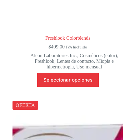
Freshlook Colorblends
$
499.00
IVA Incluido
Alcon Laboratories Inc.
,
Cosméticos (color)
,
Freshlook
,
Lentes de contacto
,
Miopía e
hipermetropia
,
Uso mensual
Este
Seleccionar opciones
producto
tiene
múltiples
variantes.
Las
OFERTA
opciones
se
pueden
elegir
en
la