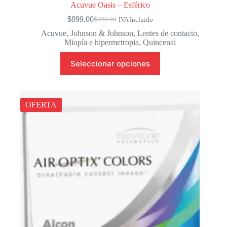
Acuvue Oasis – Esférico
$
899.00
$
999.00
IVA Incluido
El
El
precio
precio
Acuvue
,
Johnson & Johnson
,
Lentes de contacto
,
original
actual
Miopía e hipermetropia
,
Quincenal
era:
es:
Este
$999.00.
$899.00.
Seleccionar opciones
producto
tiene
múltiples
variantes.
Las
OFERTA
opciones
se
pueden
elegir
en
la
página
de
producto