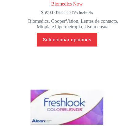
Biomedics Now
$
599.00
$
699.00
IVA Incluido
El
El
precio
precio
Biomedics
,
CooperVision
,
Lentes de contacto
,
original
actual
Miopía e hipermetropia
,
Uso mensual
era:
es:
Este
$699.00.
$599.00.
Seleccionar opciones
producto
tiene
múltiples
variantes.
Las
opciones
se
pueden
elegir
en
la
página
de
producto