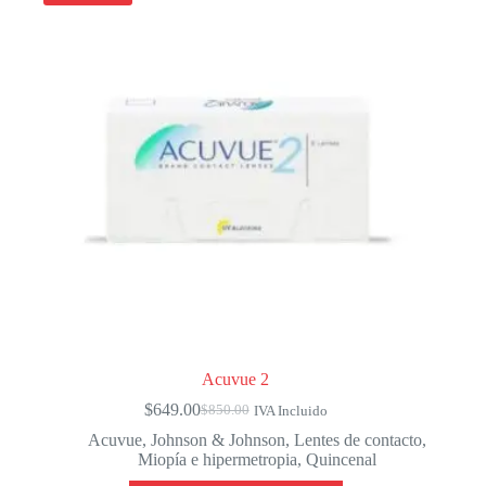
Acuvue 2
$
649.00
$
850.00
IVA Incluido
El
El
precio
precio
Acuvue
,
Johnson & Johnson
,
Lentes de contacto
,
original
actual
Miopía e hipermetropia
,
Quincenal
era:
es: