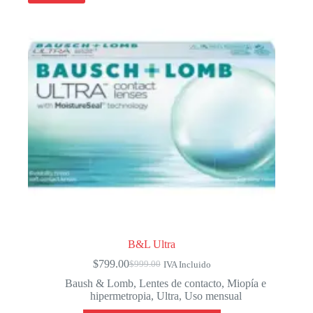
B&L Ultra
$
799.00
$
999.00
IVA Incluido
El
El
precio
precio
Baush & Lomb
,
Lentes de contacto
,
Miopía e
original
actual
hipermetropia
,
Ultra
,
Uso mensual
era:
es: