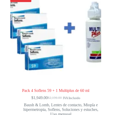
opciones
se
pueden
elegir
en
la
página
de
producto
Pack 4 Soflens 59 + 1 Multiplus de 60 ml
$
1,949.00
$
2,196.00
IVA Incluido
El
El
precio
precio
Baush & Lomb
,
Lentes de contacto
,
Miopía e
original
actual
hipermetropia
,
Soflens
,
Soluciones y estuches
,
era:
es:
Uso mensual