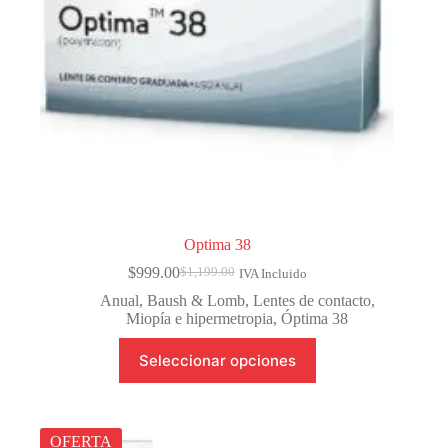
página
de
producto
Optima 38
$
999.00
$
1,199.00
IVA Incluido
El
El
precio
precio
Anual
,
Baush & Lomb
,
Lentes de contacto
,
original
actual
Miopía e hipermetropia
,
Óptima 38
era:
es:
Este
$1,199.00.
$999.00.
Seleccionar opciones
producto
tiene
múltiples
variantes.
Las
OFERTA