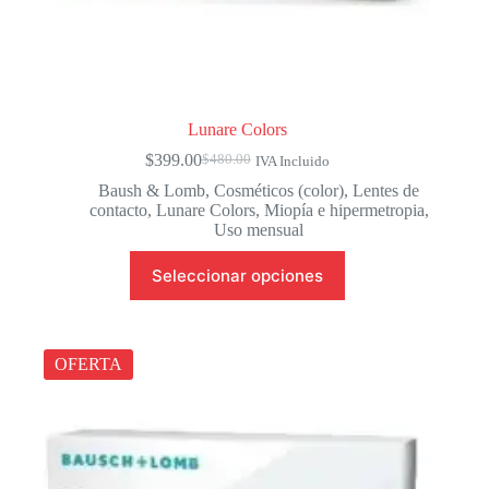
Lunare Colors
$
399.00
$
480.00
IVA Incluido
El
El
precio
precio
Baush & Lomb
,
Cosméticos (color)
,
Lentes de
original
actual
contacto
,
Lunare Colors
,
Miopía e hipermetropia
,
era:
es:
Uso mensual
$480.00.
$399.00.
Este
Seleccionar opciones
producto
tiene
múltiples
variantes.
Las
OFERTA
opciones
se
pueden
elegir
en
la