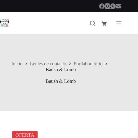
Saltar
al
contenido
Carro
de
compra
Inicio
Lentes de contacto
Por laboratorio
Baush & Lomb
Baush & Lomb
OFERTA