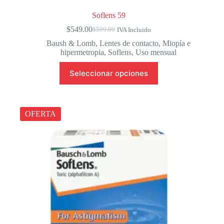
Soflens 59
$
549.00
$
599.00
IVA Incluido
El
El
precio
precio
Baush & Lomb
,
Lentes de contacto
,
Miopía e
original
actual
hipermetropia
,
Soflens
,
Uso mensual
era:
es:
Este
$599.00.
$549.00.
Seleccionar opciones
producto
tiene
múltiples
variantes.
Las
OFERTA
opciones
se
pueden
elegir
en
la
página
de
producto