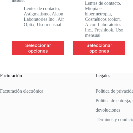
Incluido
precio
precio
precio
precio
Lentes de contacto
,
original
actual
original
actual
Lentes de contacto
,
Miopía e
era:
es:
era:
es:
Astigmatismo
,
Alcon
hipermetropia
,
$1,499.00.
$1,349.00.
$650.00.
$570.00.
Laboratories Inc.
,
Air
Cosméticos (color)
,
Optix
,
Uso mensual
Alcon Laboratories
Inc.
,
Freshlook
,
Uso
mensual
Este
Este
Seleccionar
Seleccionar
producto
producto
opciones
opciones
tiene
tiene
múltiples
múltiples
variantes.
variantes.
Las
Las
opciones
opciones
Facturación
Legales
se
se
pueden
pueden
Facturación electrónica
Politica de privacid
elegir
elegir
en
en
Politica de entrega,
la
la
página
página
devoluciones
de
de
producto
producto
Términos y condici