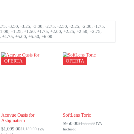
.75, -3.50, -3.25, -3.00, -2.75, -2.50, -2.25, -2.00, -1.75,
 +1.00, +1.25, +1.50, +1.75, +2.00, +2.25, +2.50, +2.75,
, +4.75, +5.00, +5.50, +6.00
OFERTA
OFERTA
Acuvue Oasis for
SoftLens Toric
Astigmatism
$
950.00
$
1,095.00
IVA
El
El
$
1,099.00
$
1,180.00
IVA
Incluido
El
El
precio
precio