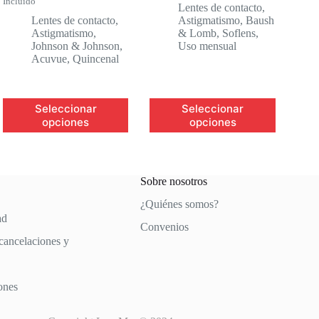
Incluido
precio
precio
original
actual
Lentes de contacto
,
original
actual
era:
es:
Lentes de contacto
,
Astigmatismo
,
Baush
era:
es:
$1,095.00.
$950.00.
Astigmatismo
,
& Lomb
,
Soflens
,
$1,180.00.
$1,099.00.
Johnson & Johnson
,
Uso mensual
Acuvue
,
Quincenal
Este
Este
Seleccionar
Seleccionar
producto
producto
opciones
opciones
tiene
tiene
múltiples
múltiples
variantes.
variantes.
Las
Las
opciones
opciones
Sobre nosotros
se
se
¿Quiénes somos?
pueden
pueden
ad
elegir
elegir
Convenios
en
en
 cancelaciones y
la
la
página
página
de
de
producto
producto
ones