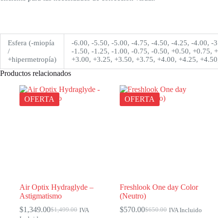
Esfera (-miopía
-6.00, -5.50, -5.00, -4.75, -4.50, -4.25, -4.00, -3
/
-1.50, -1.25, -1.00, -0.75, -0.50, +0.50, +0.75,
+hipermetropía)
+3.00, +3.25, +3.50, +3.75, +4.00, +4.25, +4.50
Productos relacionados
OFERTA
OFERTA
Air Optix Hydraglyde –
Freshlook One day Color
Astigmatismo
(Neutro)
$
1,349.00
$
570.00
$
1,499.00
$
650.00
IVA
IVA Incluido
El
El
El
El