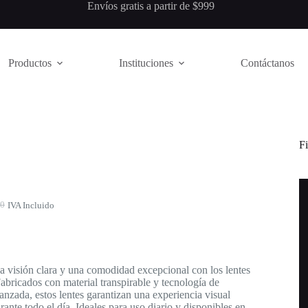
ueskipay Envíos gratis a partir de $999
Productos
Instituciones
Contáctanos
Fi
00
IVA Incluido
l
0.
0.
a visión clara y una comodidad excepcional con los lentes
Fabricados con material transpirable y tecnología de
anzada, estos lentes garantizan una experiencia visual
rante todo el día. Ideales para uso diario y disponibles en