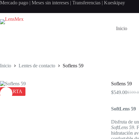
Saltar
Mercado pago | Meses sin intereses | Transferencias | K
al
contenido
Inicio
Inicio
Lentes de contacto
Soflens 59
Soflens 59
OFERTA
$
549.00
$
599.
El
El
precio
precio
origina
actual
SoftLens 59
era:
es:
$599.0
$549.0
Disfruta de un
SoftLens 59
. 
hidratación av
confortable du