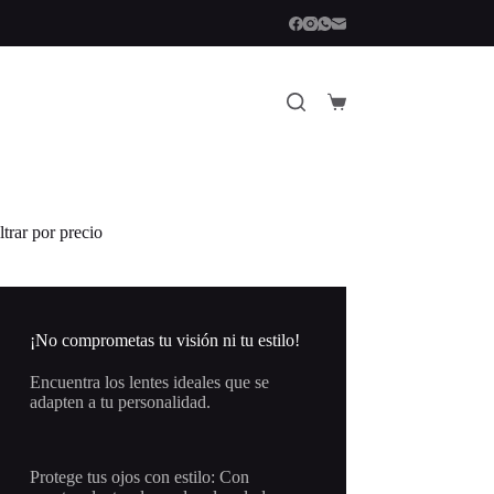
Carro
de
compra
ltrar por precio
¡No comprometas tu visión ni tu estilo!
Encuentra los lentes ideales que se
adapten a tu personalidad.
Protege tus ojos con estilo: Con