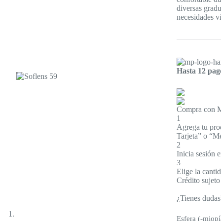
diversas gradu
necesidades vi
Hasta 12 pago
Compra con Me
1
Agrega tu prod
Tarjeta” o “Me
2
Inicia sesión
3
Elige la canti
Crédito sujeto
¿Tienes dudas
Esfera (-miopí