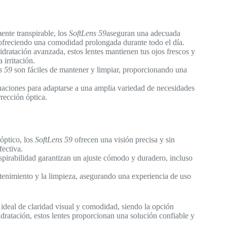
ente transpirable, los
SoftLens 59
aseguran una adecuada
 ofreciendo una comodidad prolongada durante todo el día.
ratación avanzada, estos lentes mantienen tus ojos frescos y
irritación.
s 59
son fáciles de mantener y limpiar, proporcionando una
aciones para adaptarse a una amplia variedad de necesidades
rrección óptica.
óptico, los
SoftLens 59
ofrecen una visión precisa y sin
fectiva.
nspirabilidad garantizan un ajuste cómodo y duradero, incluso
tenimiento y la limpieza, asegurando una experiencia de uso
ideal de claridad visual y comodidad, siendo la opción
idratación, estos lentes proporcionan una solución confiable y