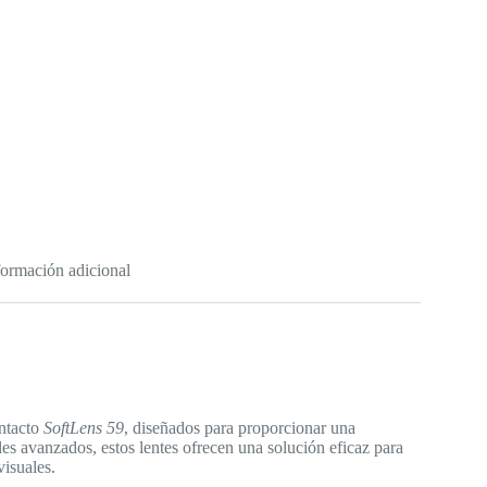
formación adicional
ontacto
SoftLens 59
, diseñados para proporcionar una
les avanzados, estos lentes ofrecen una solución eficaz para
isuales.