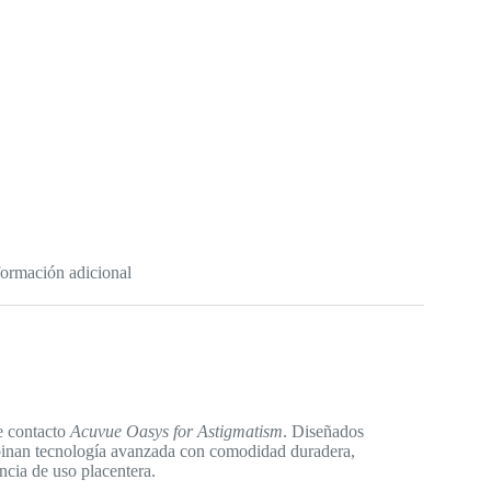
formación adicional
e contacto
Acuvue Oasys for Astigmatism
. Diseñados
mbinan tecnología avanzada con comodidad duradera,
ncia de uso placentera.