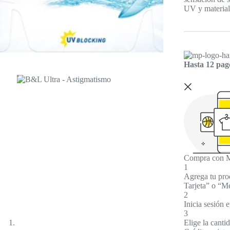
UV y materia
Hasta 12 pago
Compra con Me
1
Agrega tu prod
Tarjeta” o “Me
2
Inicia sesión
3
Elige la canti