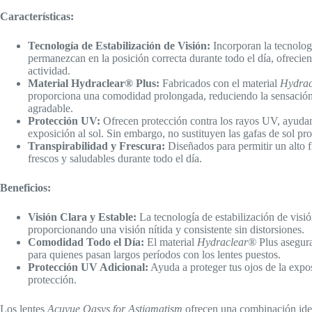
Características:
Tecnología de Estabilización de Visión:
Incorporan la tecnologí
permanezcan en la posición correcta durante todo el día, ofrecien
actividad.
Material Hydraclear® Plus:
Fabricados con el material
Hydra
proporciona una comodidad prolongada, reduciendo la sensació
agradable.
Protección UV:
Ofrecen protección contra los rayos UV, ayudand
exposición al sol. Sin embargo, no sustituyen las gafas de sol pro
Transpirabilidad y Frescura:
Diseñados para permitir un alto f
frescos y saludables durante todo el día.
Beneficios:
Visión Clara y Estable:
La tecnología de estabilización de visió
proporcionando una visión nítida y consistente sin distorsiones.
Comodidad Todo el Día:
El material
Hydraclear®
Plus asegura
para quienes pasan largos períodos con los lentes puestos.
Protección UV Adicional:
Ayuda a proteger tus ojos de la expo
protección.
Los lentes
Acuvue Oasys for Astigmatism
ofrecen una combinación idea