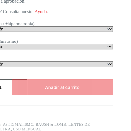
 a aprobación.
? Consulta nuestra
Ayuda
.
a / +hipermetropía)
igmatismo)
Añadir al carrito
S:
ASTIGMATISMO
,
BAUSH & LOMB
,
LENTES DE
ULTRA
,
USO MENSUAL