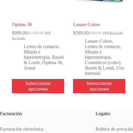
Optima 38
Lunare Colors
$
999.00
$
399.00
$
1,199.00
$
480.00
IVA
IVA Incluido
El
El
El
El
Incluido
precio
precio
precio
precio
Lunare Colors
,
original
actual
original
actual
Lentes de contacto
,
Lentes de contacto
,
era:
es:
era:
es:
Miopía e
Miopía e
$1,199.00.
$999.00.
$480.00.
$399.00.
hipermetropia
,
Baush
hipermetropia
,
& Lomb
,
Óptima 38
,
Cosméticos (color)
,
Anual
Baush & Lomb
,
Uso
mensual
Este
Este
Seleccionar
Seleccionar
producto
producto
opciones
opciones
tiene
tiene
múltiples
múltiples
variantes.
variantes.
Las
Las
opciones
opciones
Facturación
Legales
se
se
pueden
pueden
Facturación electrónica
Politica de privacid
elegir
elegir