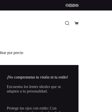
Carro
de
compra
ltrar por precio
¡No comprometas tu visión ni tu estilo!
Encuentra los lentes ideales que se
adapten a tu personalidad.
Protege tus ojos con estilo: Con