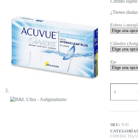
Crédito sujeto
¿Tienes dudas
Esfera (-miopí
Cilindro (Ast
Eje
B&L
Ultra
-
Astigmatismo
cantidad
SKU:
N/D
CATEGORÍA
CONTACTO
,