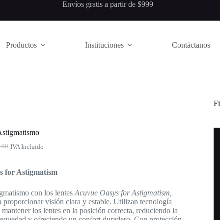
ueskipay Envíos gratis a partir de $999
Productos
Instituciones
Contáctanos
Fi
Astigmatismo
.00
IVA Incluido
o
o
al
 for Astigmatism
0.00.
00.
igmatismo con los lentes
Acuvue Oasys for Astigmatism,
 proporcionar visión clara y estable. Utilizan tecnología
mantener los lentes en la posición correcta, reduciendo la
sequedad y ofreciendo un confort duradero. Con protección