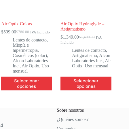
Air Optix Colors
Air Optix Hydraglyde –
Astigmatismo
$
599.00
$
780.00
IVA Incluido
El
El
$
1,349.00
$
1,499.00
IVA
precio
precio
El
El
Lentes de contacto
,
Incluido
original
actual
precio
precio
Miopía e
era:
es:
original
actual
hipermetropia
,
Lentes de contacto
,
$780.00.
$599.00.
era:
es:
Cosméticos (color)
,
Astigmatismo
,
Alcon
$1,499.00.
$1,349.00.
Alcon Laboratories
Laboratories Inc.
,
Air
Inc.
,
Air Optix
,
Uso
Optix
,
Uso mensual
mensual
Este
Este
Seleccionar
Seleccionar
producto
producto
opciones
opciones
tiene
tiene
múltiples
múltiples
variantes.
variantes.
Las
Las
opciones
opciones
Sobre nosotros
se
se
¿Quiénes somos?
pueden
pueden
ad
elegir
elegir
Convenios