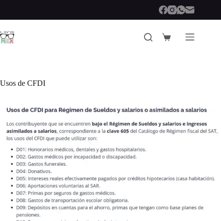
Saltar
al
contenido
Carro
de
compra
Usos de CFDI