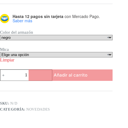
Hasta 12 pagos sin tarjeta
con Mercado Pago.
Saber más
Color del armazón
Mica
Limpiar
Armazón
Añadir al carrito
retro-
asimétrico
cuadrado
redondo
cantidad
SKU:
N/D
CATEGORÍA:
NOVEDADES