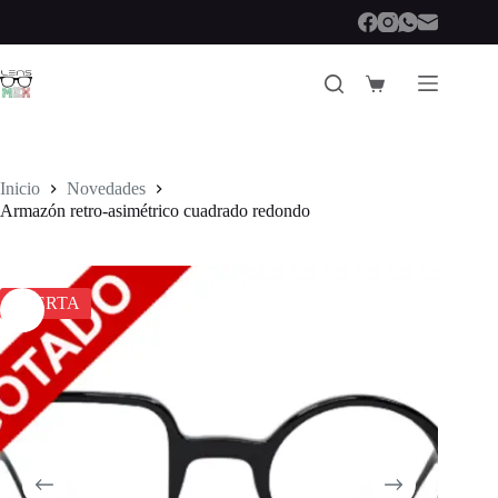
Saltar
al
contenido
Carro
de
compra
Inicio
Novedades
Armazón retro-asimétrico cuadrado redondo
OFERTA