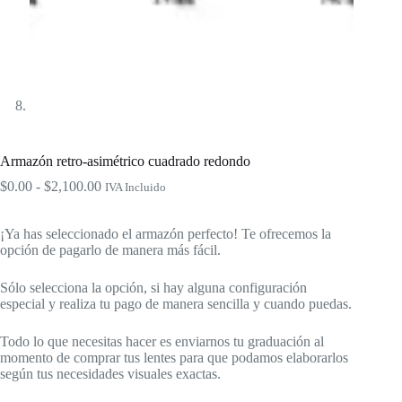
Armazón retro-asimétrico cuadrado redondo
Rango
$
0.00
-
$
2,100.00
IVA Incluido
de
precios:
¡Ya has seleccionado el armazón perfecto! Te ofrecemos la
desde
opción de pagarlo de manera más fácil.
$0.00
hasta
$2,100.00
Sólo selecciona la opción, si hay alguna configuración
especial y realiza tu pago de manera sencilla y cuando puedas.
Todo lo que necesitas hacer es enviarnos tu graduación al
momento de comprar tus lentes para que podamos elaborarlos
según tus necesidades visuales exactas.