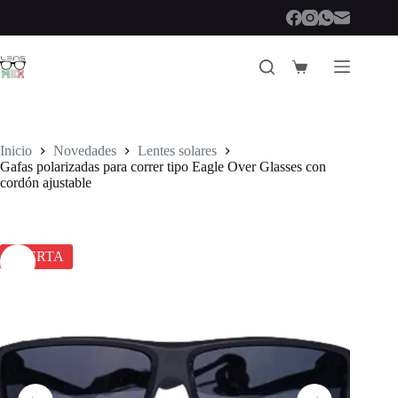
Saltar
al
contenido
Carro
de
compra
Inicio
Novedades
Lentes solares
Gafas polarizadas para correr tipo Eagle Over Glasses con
cordón ajustable
OFERTA