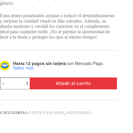
$599.00.
$352.00.
género.
Estos lentes polarizados ayudan a reducir el deslumbramiento
y mejorar la claridad visual en días soleados. Además, su
diseño moderno y versátil los convierte en el complemento
ideal para cualquier outfit. ¡No te pierdas la oportunidad de
lucir a la moda y proteger tus ojos al mismo tiempo!
Hasta 12 pagos sin tarjeta
con Mercado Pago.
Saber más
Gafas
Añadir al carrito
polarizadas
para
correr
tipo
Eagle
Over
CATEGORÍAS:
LENTES SOLARES
,
NOVEDADES
Glasses
con
cordón
ajustable