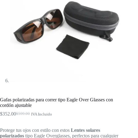
Gafas polarizadas para correr tipo Eagle Over Glasses con
cordón ajustable
$
352.00
$
599.00
IVA Incluido
El
El
precio
precio
original
actual
Protege tus ojos con estilo con estos
Lentes solares
era:
es:
polarizados
tipo Eagle Overglasses, perfectos para cualquier