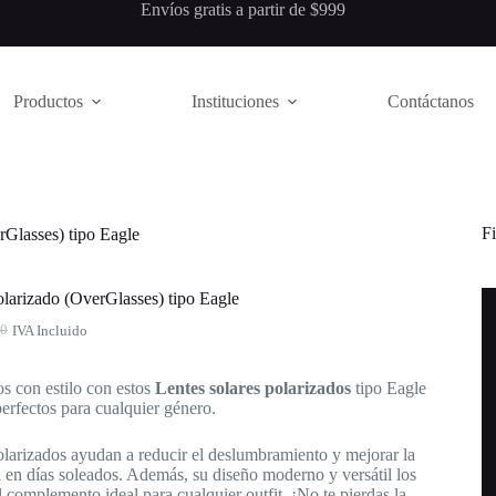
ueskipay Envíos gratis a partir de $999
Productos
Instituciones
Contáctanos
Fi
rGlasses) tipo Eagle
olarizado (OverGlasses) tipo Eagle
00
IVA Incluido
l
os con estilo con estos
Lentes solares polarizados
tipo Eagle
erfectos para cualquier género.
0.
0.
olarizados ayudan a reducir el deslumbramiento y mejorar la
l en días soleados. Además, su diseño moderno y versátil los
l complemento ideal para cualquier outfit. ¡No te pierdas la