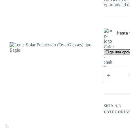
oportunidad de
Hasta 
Color
Lente
Solar
Polarizado
(OverGlasses)
tipo
Eagle
cantidad
SKU:
N/D
CATEGORÍA