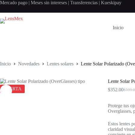
Saltar
Mercado pago | Meses sin intereses | Transferencias | K
al
contenido
Inicio
Inicio
Novedades
Lentes solares
Lente Solar Polarizado (Ove
Lente Solar P
OFERTA
$
352.00
$
599.
El
El
precio
precio
origina
actual
Protege tus oj
era:
es:
Overglasses, p
$599.0
$352.0
Estos lentes p
claridad visua
convierte en e