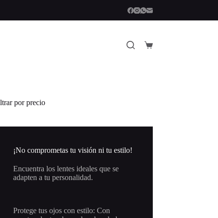
Carro
de
compra
ltrar por precio
¡No comprometas tu visión ni tu estilo!
Encuentra los lentes ideales que se
adapten a tu personalidad.
Protege tus ojos con estilo: Con